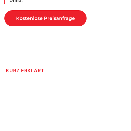
Unna.
Kostenlose Preisanfrage
KURZ ERKLÄRT
Dachfenster nachträglich
einbauen lassen in
Kamen
Bei einem neuen Dachflächenfenster wird entweder ein
Fenster neu eingebaut, ein altes fachgerecht ausgetauscht
oder eine undichte Einbindung erneuert. Dazu gehören
Zimmerer und Dachdeckerarbeiten, die Anpassung der