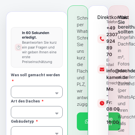
Direktkontakt
Was
Schneller
Sie
Telefon
per
bereith
+49
WhatsApp?
sollten
In 60 Sekunden
2307
Ungefäh
erledigt.
Schreiben
924
Beantworten Sie kurz
Dachflä
Sie
⏱️
89
ein paar Fragen und
in
uns
wir geben Ihnen eine
70
m²,
erste
kurz
E-
Preiseinschätzung
Fotos
die
Mail
info@dachde
vom
Fläche
Was soll gemacht werden
kamen.de
aktuelle
und
Erreichbarkeit
Zustand
PLZ,
Mo
(per
wir
-
WhatsA
antworten
Art des Daches
Fr:
und
zügig.
08:00
Ihren
-
Wunscht
WhatsApp
Gebäudetyp
16:00
schreiben
falls
Sie