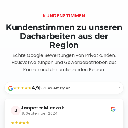
KUNDENSTIMMEN
Kundenstimmen zu unseren
Dacharbeiten aus der
Region
Echte Google Bewertungen von Privatkunden,
Hausverwaltungen und Gewerbebetrieben aus
Kamen und der umliegenden Region.
›
|
★
★
★
★
★
4,9
37 Bewertungen
Janpeter Mleczak
J
Michael Kassing
18. September 2024
M
Dieter W.
9. Januar 2024
D
22. Dezember 2022
★
★
★
★
★
★
★
★
★
★